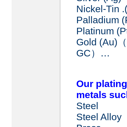
Nickel-Tin .
Palladium (
Platinum (P
Gold (Au)
（
GC
）
…
Our platin
metals suc
Steel
Steel Alloy