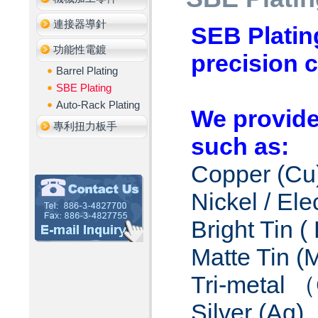
連接器導針
SEB Platin
功能性電鍍
precision 
Barrel Plating
SBE Plating
Auto-Rack Plating
We provide 
專利扭力板手
such as:
Copper (Cu
Nickel / Ele
Bright Tin (
Matte Tin (
Tri-metal
（
Silver (Ag)