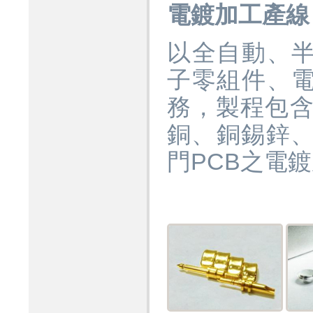
電鍍加工產線
以全自動、
子零組件、
務，製程包含
銅、銅錫鋅、
門PCB之電