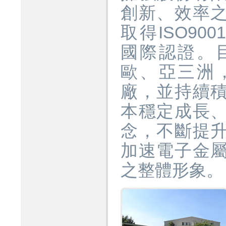
創新、效率
取得ISO900
國際認證。
歐、亞三洲
廠，並持續
本穩定成長
念，不斷提
加速電子金
之整體形象。